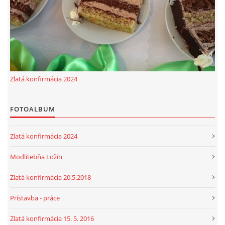
© 2026 eStránky.sk
Zlatá konfirmácia 2024
FOTOALBUM
Zlatá konfirmácia 2024
Modlitebňa Ložín
Zlatá konfirmácia 20.5.2018
Prístavba - práce
Zlatá konfirmácia 15. 5. 2016