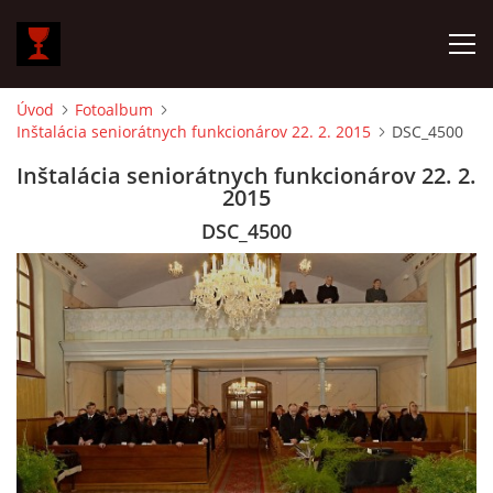
Úvod
Fotoalbum
Inštalácia seniorátnych funkcionárov 22. 2. 2015
DSC_4500
ÚVOD
Inštalácia seniorátnych funkcionárov 22. 2.
2015
O NÁS
DSC_4500
HISTÓRIA ZBORU
AKTIVITY
OZNAMY
KÁZNE