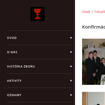
Úvod
Fotoa
Konfirmác
ÚVOD
O NÁS
HISTÓRIA ZBORU
AKTIVITY
OZNAMY