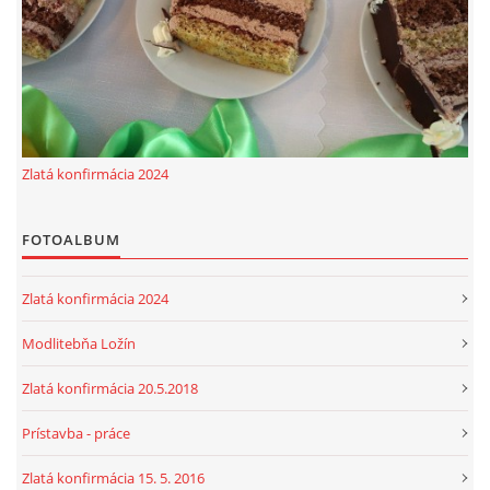
© 2026 eStránky.sk
Zlatá konfirmácia 2024
FOTOALBUM
Zlatá konfirmácia 2024
Modlitebňa Ložín
Zlatá konfirmácia 20.5.2018
Prístavba - práce
Zlatá konfirmácia 15. 5. 2016