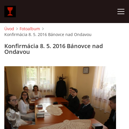
Úvod
Fotoalbum
Konfirmácia 8. 5. 2016 Bánovce nad Ondavou
ÚVOD
Konfirmácia 8. 5. 2016 Bánovce nad
Ondavou
O NÁS
HISTÓRIA ZBORU
AKTIVITY
OZNAMY
KÁZNE